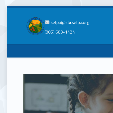
selpa@sbcselpa.org
(805) 683-1424
SBC
SELPA
Santa Barbara County Special Education Local Plan Area