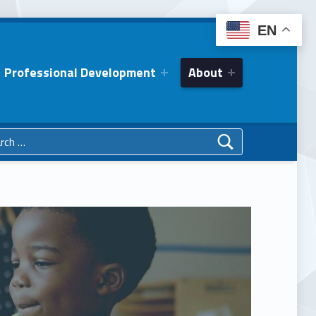
EN
Professional Development
About