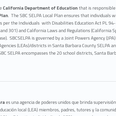
he
California Department of Education
that is responsibl
Plan
. The SBC SELPA Local Plan ensures that individuals wit
as per the Individuals with Disabilities Education Act PL 
and 301) and California Laws and Regulations (California S
e). SBCSELPA is governed by a Joint Powers Agency (JPA)
Agencies (LEAs)/districts in Santa Barbara County SELPA a
 SBC SELPA encompasses the 20 school districts, Santa Bar
ara
es una agencia de poderes unidos que brinda supervisión,
educación local (LEA) miembros, padres, tutores y la comunid