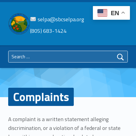
EN
selpa@sbcselpa.org
(805) 683-1424
SBC
SELPA
Search for:
Santa Barbara County Special Education Local Plan Area
Complaints
A complaint is a written statement alleging
discrimination, or a violation of a federal or state